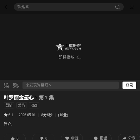
御廷谣‎
即将播放
登录
叶罗丽金鎏心
第 7 集
剧情
爱情
动画
|
2026.05.01
|
8分6秒
|
(10全)
6.1
简介:
0
0
收藏
报错
分享