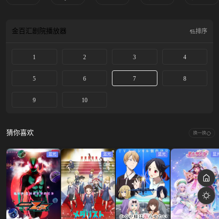
金百汇剧院
播放器
排序
1
2
3
4
5
6
7
8
9
10
猜你喜欢
换一换
蓝光
蓝光
蓝光
蓝