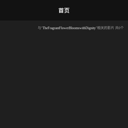
首页
与“
TheFragrantFlowerBloomswithDignity
”相关的影片 共0个