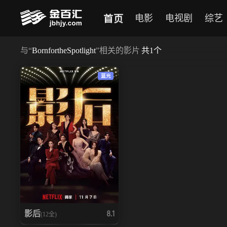
首页
电影
电视剧
综艺
与
“
BornfortheSpotlight
”相关的影片
共
1
个
蓝光
影后
8.1
(12全)