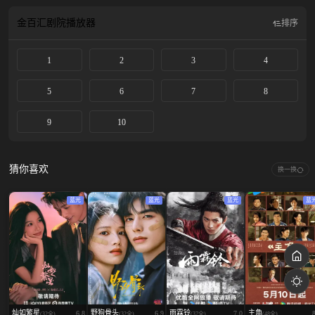
金百汇剧院
播放器
排序
1
2
3
4
5
6
7
8
9
10
猜你喜欢
换一换
蓝光
蓝光
蓝光
蓝
灿如繁星
野狗骨头
雨霖铃
主角
6.8
6.9
7.0
(32全)
(32全)
(37全)
(48全)