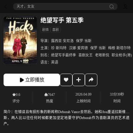
天才，女友
绝望写手 第五季
剧情
喜剧
导演：
露西亚·安尼洛
保罗·当斯
主演：
珍·斯玛特
汉娜·爱宾德
保罗·当斯
梅根·斯塔尔特
别名：
绝望写手最终季
喜剧女王
老哏新侃
职业枪手(港)
语言：
英语
立即播放
2026.04.09
33分39秒
9.6
7647
评分
热度
上映时间
时间
简介：
在错误且有损形象的新闻称Deborah Vance去世后，她和Ava重返拉斯维加
斯，两人比以往任何时候都更加坚定地要守护Deborah作为喜剧演员的艺术遗
产。