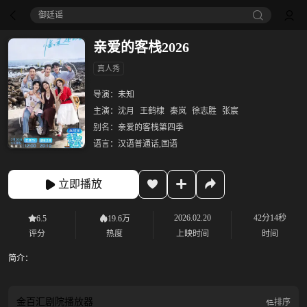
御廷谣‎
亲爱的客栈2026
真人秀
导演：
未知
主演：
沈月
王鹤棣
秦岚
徐志胜
张宸
别名：
亲爱的客栈第四季
语言：
汉语普通话,国语
立即播放
2026.02.20
42分14秒
6.5
19.6万
评分
热度
上映时间
时间
简介：
金百汇剧院
播放器
排序